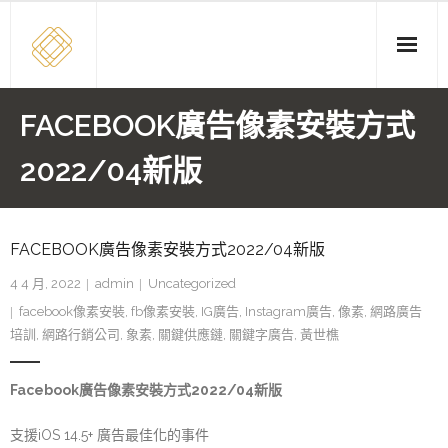
Skip
to
content
FACEBOOK廣告像素安裝方式
2022/04新版
FACEBOOK廣告像素安裝方式2022/04新版
4 4 月, 2022
admin
Uncategorized
facebook像素安裝
,
fb像素安裝
,
IG廣告
,
Instagram廣告
,
像素
,
網路廣告
培訓
,
網路行銷公司
,
象素
,
關鍵供應鏈
,
關鍵字廣告
,
黃世樵
Facebook廣告像素安裝方式2022/04新版
支援iOS 14.5+ 廣告最佳化的事件