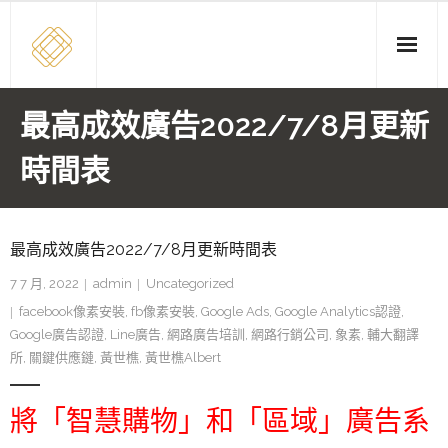
Skip
to
content
最高成效廣告2022/7/8月更新
時間表
最高成效廣告2022/7/8月更新時間表
7 7 月, 2022
admin
Uncategorized
facebook像素安裝
,
fb像素安裝
,
Google Ads
,
Google Analytics認證
,
Google廣告認證
,
Line廣告
,
網路廣告培訓
,
網路行銷公司
,
象素
,
輔大翻譯
所
,
關鍵供應鏈
,
黃世樵
,
黃世樵Albert
將「智慧購物」和「區域」廣告系