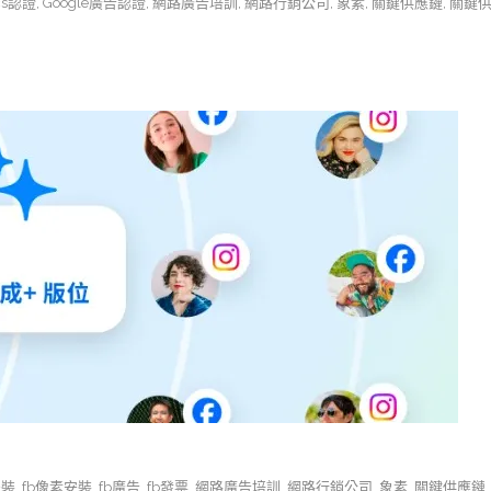
ics認證
,
Google廣告認證
,
網路廣告培訓
,
網路行銷公司
,
象素
,
關鍵供應鏈
,
關鍵
安裝
,
fb像素安裝
,
fb廣告
,
fb發票
,
網路廣告培訓
,
網路行銷公司
,
象素
,
關鍵供應鏈