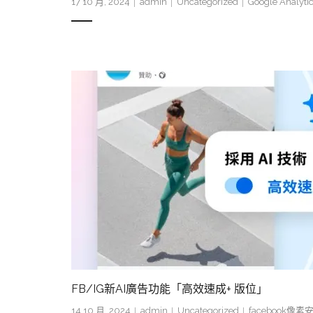
17 10 月, 2024
admin
Uncategorized
Google Analyt
FB/IG新AI廣告功能「高效速成+ 版位」
14 10 月, 2024
admin
Uncategorized
facebook像素