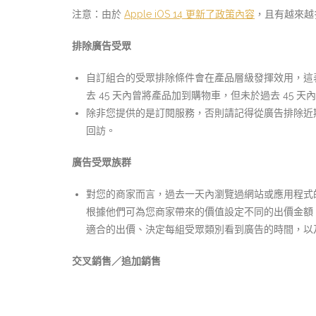
注意：由於
Apple iOS 14 更新了政策內容
，且有越來越多
排除廣告受眾
自訂組合的受眾排除條件會在產品層級發揮效用，這
去 45 天內曾將產品加到購物車，但未於過去 45
除非您提供的是訂閱服務，否則請記得從廣告排除近
回訪。
廣告受眾族群
對您的商家而言，過去一天內瀏覽過網站或應用程式
根據他們可為您商家帶來的價值設定不同的出價金額
適合的出價、決定每組受眾類別看到廣告的時間，以
交叉銷售／追加銷售