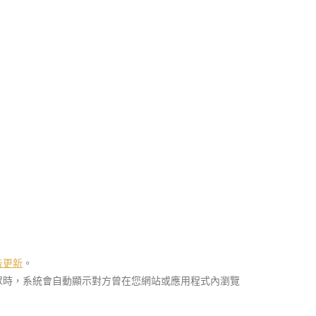
廣告更新
。
眾時，系統會自動顯示對方曾在您網站或應用程式內瀏覽