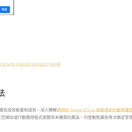
43234703?id=1913105122334058
法
的動態廣告成效衡量和成效。深入瞭解
適用於 Apple iOS 14 系統規定的動態
在您網站或行動應用程式瀏覽但未購買的產品。刊登動態廣告再次鎖定受