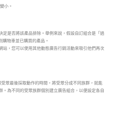
會變小。
決定是否將該產品排除。舉例來說，假設自訂組合是「過
加到購物車並已購買的產品。
網站，您可以使用其他動態廣告行銷活動來吸引他們再次
依照受眾最後採取動作的時間，將受眾分成不同族群，就能
群。為不同的受眾族群個別建立廣告組合，以便設定各自