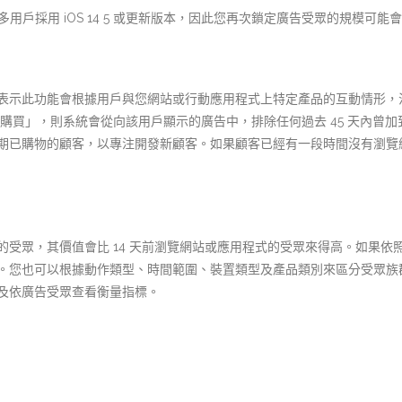
用戶採用 iOS 14 5 或更新版本，因此您再次鎖定廣告受眾的規模可能
表示此功能會根據用戶與您網站或行動應用程式上特定產品的互動情形，
 天內購買」，則系統會從向該用戶顯示的廣告中，排除任何過去 45 天內曾
期已購物的顧客，以專注開發新顧客。如果顧客已經有一段時間沒有瀏覽
的受眾，其價值會比 14 天前瀏覽網站或應用程式的受眾來得高。如果
。您也可以根據動作類型、時間範圍、裝置類型及產品類別來區分受眾族
及依廣告受眾查看衡量指標。