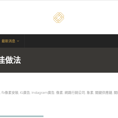
最新消息
最佳做法
,
fb像素安裝
,
IG廣告
,
Instagram廣告
,
像素
,
網路行銷公司
,
象素
,
關鍵供應鏈
,
關