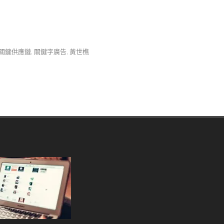
關鍵供應鏈
,
關鍵字廣告
,
黃世樵