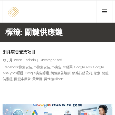
Skip
to
content
標籤:
關鍵供應鏈
網路廣告營業項目
13 3 月, 2026
admin
Uncategorized
facebook像素安裝
,
fb像素安裝
,
fb廣告
,
fb發票
,
Google Ads
,
Google
Analytics認證
,
Google廣告認證
,
網路廣告培訓
,
網路行銷公司
,
象素
,
關鍵
供應鏈
,
關鍵字廣告
,
黃世樵
,
黃世樵Albert