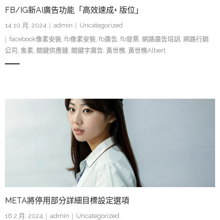
FB/IG新AI廣告功能「高效速成+ 版位」
14 10 月, 2024
admin
Uncategorized
facebook像素安裝
,
fb像素安裝
,
fb廣告
,
fb發票
,
網路廣告培訓
,
網路行銷
公司
,
象素
,
關鍵供應鏈
,
關鍵字廣告
,
黃世樵
,
黃世樵Albert
META將停用部分詳細目標設定選項
16 2 月, 2024
admin
Uncategorized