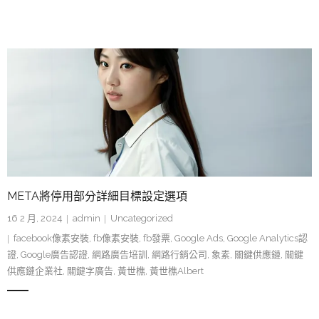
META將停用部分詳細目標設定選項
16 2 月, 2024
admin
Uncategorized
facebook像素安裝
,
fb像素安裝
,
fb發票
,
Google Ads
,
Google Analytics認
證
,
Google廣告認證
,
網路廣告培訓
,
網路行銷公司
,
象素
,
關鍵供應鏈
,
關鍵
供應鏈企業社
,
關鍵字廣告
,
黃世樵
,
黃世樵Albert