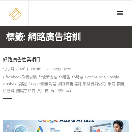
Skip
to
content
標籤:
網路廣告培訓
網路廣告營業項目
13 3 月, 2026
admin
Uncategorized
facebook像素安裝
,
fb像素安裝
,
fb廣告
,
fb發票
,
Google Ads
,
Google
Analytics認證
,
Google廣告認證
,
網路廣告培訓
,
網路行銷公司
,
象素
,
關鍵
供應鏈
,
關鍵字廣告
,
黃世樵
,
黃世樵Albert